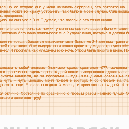
тельно, со второго дня у меня начались сюрпризы, это естественно. 
новна может их сразу устранить, так было в моем случае. Сильнейша
ь прекрасна.
ило, но скинула я 8 кг. Я думаю, что половина это точно шлаки.
еня начинаются сильные ломки, у меня вследствие аварии было множест
. Светлана Аягановна показывает мне 2 упражнения, которые я должна б
меня не всегда сбивается медикаментами. Здесь же 2-3 дня пью травы и
болей в суставах. Я не выдержала и пошла просить у медсестры укол об
ленку. Я проспала как младенец всю ночь. Утром была просто в шоке. П
ривезла с собой анализы биохимию крови: креатинин -677, мочевина
 как пролечилась здесь через 10 дней после выхода пошла сдавать ана
ультаты анализов, но за последние 3 года СОЭ у меня совсем не па
на чуть – чуть меньше, меня привел в восторг. Я со слезами на гла
до ехать еще. Еле-еле выждала 3 месяца и приехала на 14 дней. И 
бя отлично. Состояние по сравнению с первым разом намного лучше. О
важаю и ценю ваш труд!
Клиника в Шымкент