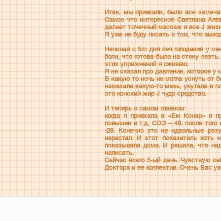
Итак, мы приехали, было все замеча
Самое что интересное Светлана Аяга
делает точечный массаж и все J жизн
Я уже не буду писать о том, что выход
Начиная с 5го дня леч.голодания у м
боли, что готова была на стену лезть
этих упражнений я оживаю.
Я не сказал про давление, которое у 
В какую то ночь не могла уснуть от 
намазала какую-то мазь, укутала в п
это конский жир J чудо средство.
И теперь о самом главном:
когда я приехала в «Ем Конар» я п
повышен и т.д, СОЭ – 48, после того
-28. Конечно это не идеальные рез
нарастал. И этот показатель хоть 
показывала дома. И решила, что на
написать.
Сейчас всего 5-ый день. Чувствую се
Доктора и ее коллектив. Очень Вас у
Режим работы