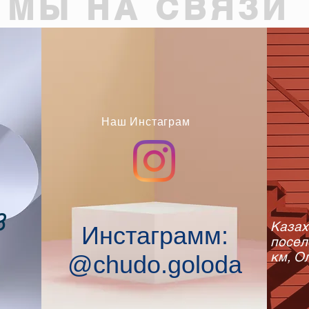
МЫ НА СВЯЗИ
Наш Инстаграм
ОО «ЕМ ҚОНАР -ХХІ ҒАСЫР»
ую и врачебную деятельность серия ЛП №0010922DX от 12.04.2010 года
3
Казах
Инстаграмм:
посел
км, О
@chudo.goloda