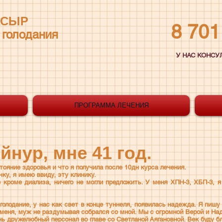
АСЫР
8 701 
 голодания
У НАС КОНСУ
ПРОГРАММА ЛЕЧЕНИЯ
йнур, мне 41 год.
тояние здоровья и что я получила после 10дн курса лечения.
ку, я имею ввиду, эту клинику.
 кроме диализа, ничего не могли предложить. У меня ХПН-3, ХБП-3, я
голодание, у нас как свет в конце туннеля, появилась надежда. Я пишу
о меня, муж не раздумывая собрался со мной. Мы с огромной Верой и На
нь дружелюбный персонал во главе со Светланой Аягановной. Век буду б