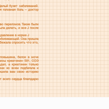
Целый букет заболеваний.
я головная боль – доктор
во переломов. Такие были
ыла делать, и все J после
 давление в норме J
езболивающий. Она пришла
обежала спросить что это,
 повышена, белок в моче
лизы креатинин- 591, СОЭ
дал, а креатинин только
зах ко всем подбегала и
решила вам свою историю
т всего сердца благодарю
е закрыта.