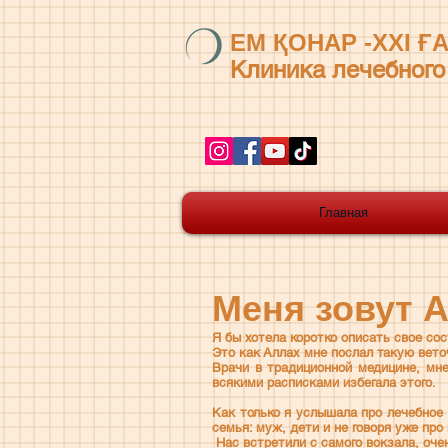
ЕМ ҚОНАР -ХХІ Ғ
Клиника лечебного
Главная
Меня зовут А
Я бы хотела коротко описать свое сос
Это как Аллах мне послал такую веточ
Врачи в традиционной медицине, мне
всякими расписками избегала этого.
Как только я услышала про лечебное 
семья: муж, дети и не говоря уже пр
Нас встретили с самого вокзала, оче