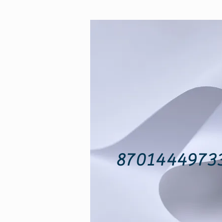
прием пациентов
ПН-ПТ: 10:00 – 17:00
© 2015 Клиника лечебного голодания Т
Государственная лицензия на медицинск
8701444973