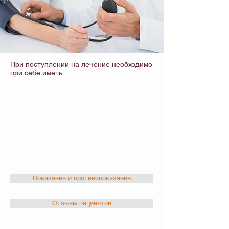
При поступлении на лечение необходимо
при себе иметь:
1. стакан для полоскания рта - 1 шт
2. пищевая сода 1 пачка
3. личные принадлежности (хоз.мыло, сланцы
и пр.) Косметика, шампуни и прочее
запрещены.
4. удобная одежда (на 10 дней)
5. документ, удостоверяющий личность
6. анализы: кровь, моча (со сроком давности
не более 10 дней)
7. узи печени и желчного пузыря (сроком
давности не более 10 дней)
Показания и противопоказания
Отзывы пациентов