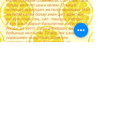
Менің бронхым созылмалы. Сәл суық тисе
болды жөтеліп шыға келем. Осында
келгенде күркілдеп жөтеліп келгенмін. Әлгі
жөтелім қалай болар екен деп едім, жоқ,
екі күн өткен соң, сап -тиылды. Уколды 7-
8 кун алып барып басылатны жөтелім жоқ
болды да кетті. Суды дәрігердің айтуы
бойынша көп іштім. Тісімді тек қана ас
содасымен тазарттым. Шампунь
жолатпаңдар деді. Мақұл деп кір
сабынмен ғана жуынып жатырмын. Клизма
күніне 2 рет жасалынады. Кіші дәретпен
орау процедурасы бар, жылытқыш, грелка
қоятыны бар. Массажды айтсаңызшы ,
жаның мен тәнің қоса рахатқа батады.
Далада таза ауада күніне екі рет
серуендесің. Музыка қойып береді,
билеңдер деп, билеп рахаттансын.
Магниттік банка қояды. Өзімнің жаттығуым
бар, соны жасаймын. Осыдан кейін қалай
ем түрлерлері көмектеспейді?
Осындай түрлі процедуралардың
арқасында жөтелім басылып, бет-
әлпетімнің реңі кіріп, денем кішірейіп,
аяғымның шаршап тұратыны басылып,
көңіл күйімнің бұзыла қалатыны, барлығы
ретке келеді. Осы клиниканы ашып
отырған дәрігер, директор Светлана