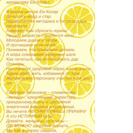
коллективу Ем Конар.
В вашем центре Ем Конар
Лечатся и млад и стар.
Наработанная методика и теплота души
персонала
помогают нам сбросить годики.
Нашего возраста становится мало
Молодеем душой и телом
И прочищаем свои мозги:
Понимаем, что правильно делаем,
А когда совершаем неверные шаги.
Как питаться, как использовать дар
Осиноры
Нам помогут здоровый образ жизни вести.
Будем долго жить, избавимся от горя.
Желаю всему персоналу счастья и ра-дос-
ти!
Светлане Аягановне – пламенному
«мотору», креативному директору,
прекрасному врачу и достойной
энергичной женщине и красавице.
Вы лечите НЕ СИМПТОМЫ, а ПРИЧИНУ
А это ИСТИННЫЙ путь!
Думайте, женщины, мужчины –
ГДЕ МОЖНО здоровье вернуть.
Мы как в сказку сходили,