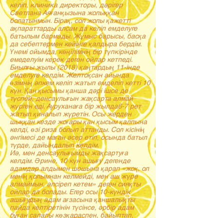
келіп, клиника директоры, дәрігер
Светлана Аяғанқызына жолыққан
болатынмын. Бірақ, сол жолы қажетті
ақпараттарды алсам да келіп емделуге
батылым бармады. Жұмыс барысы, басқа
да себептермен кейінге қалдыра бердім.
Үнемі ойымда, көңілімнің бір түпкірінде
емеделуім керек деген ойлар кетпеді.
Биылғы жылы (2018) қаңтардың 11-інде
емделуге келдім. Желтоқсан айында
өзімнің әпкем келіп жатып емделіп кетті 10
күн. Қан қысымы қанша дәрі ішсе де
түспей, денсаулығын жақсарта алмай
жүрген еді. Ауруханаға бір жылда6-7 рет
жатып қиналып жүретін. Осы жерден
шыққан кезде жоғары қан қысым қалпына
келді, өзі риза болып аттанды. Сол кісінің
әнгімесі де маған әсер етіп, осында батыл
түрде, дайындалып келдім.
Иә, мен денсаулығымды жақсартуға
келдім. Әрине, 10 күн ашығу дегенде
адамдар алдымен шошына қарап «жоқ, ол
менің қолымнан келмейді, мен аш жүре
алмаймын, әлсіреп кетем» деген сияқты
ойлар да болады. Егер осы 10-күндік
ашығудың адам ағзасына қаншалықты
пайда келтіретінін түсінсе, әрбір адам
бұған сапалы көзқараспен, байыптап,