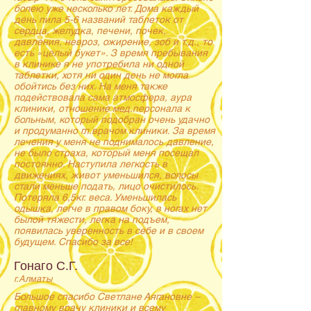
болею уже несколько лет. Дома каждый
день пила 5-6 названий таблеток от
сердца, желудка, печени, почек,
давления, невроз, ожирение, зоб и т.д., то
есть «целый букет». З время пребывания
в клинике я не употребила ни одной
таблетки, хотя ни один день не могла
обойтись без них. На меня также
подействовала сама атмосфера, аура
клиники, отношение мед.персонала к
больным, который подобран очень удачно
и продуманно гл.врачом клиники. За время
лечения у меня не поднималось давление,
не было страха, который меня посещал
постоянно. Наступила легкость в
движениях, живот уменьшился, волосы
стали меньше подать, лицо очистилось.
Потеряла 6,5кг. веса. Уменьшилась
одышка, легче в правом боку, в ногах нет
былой тяжести, легка на подъем,
появилась уверенность в себе и в своем
будущем. Спасибо за все!
Гонаго С.Г.
г.Алматы
Большое спасибо Светлане Аягановне –
главному врачу клиники и всему