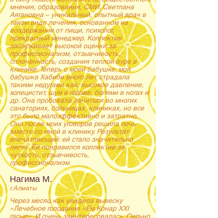
мнения, образования, СМИ. Светлана
Аягановна – уникальный, опытный врач в
таком виде лечения, основанном на
воздержании от пищи, психолог,
прекрасный менеджер. Коллектив
заслуживает высокой оценки за
профессионализм, отзывчивость,
сплоченность, создания теплой ауре в
клинике. Теперь о моей бабушке: моя
бабушка Хабиби много лет страдала
такими недугами как: высокое давление,
холецистит, шум в голове, болями в ногах и
др. Она пробовала лечиться во многих
санаториях, больницах, клиниках, но все
это было малоэффективно и затратно.
Она после моих уговоров решила лечь
вместе со мной в клинику. Результат
впечатляющий: ей стало значительно
легче. Ей понравился коллектив за
чуткость, отзывчивость,
профессионализм.
Нагима М.
г.Алматы
Через месяц как увидела вывеску
«Лечебное голодание «Ем Конар ХХI
гасыр». И очень заинтересовалась. Сильно