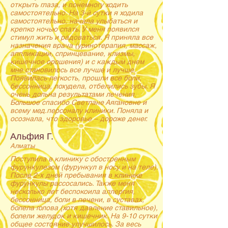
открыть глаза, и понемногу ходить
самостоятельно. На 3-й сутки я ходила
самостоятельно, начала улыбаться и
крепко ночью спать. У меня появился
стимул жить и радоваться. Я приняла все
назначения врача (уринотерапия, массаж,
аппликации, спринцевание, клизмы,
кишечное орошения) и с каждым днем
мне становилось все лучше и лучше.
Появилась легкость, прошли все боли,
бессонница, похудела, отбелились зубы. Я
очень дольна результатами лечения.
Большое спасибо Светлане Аягановне и
всему мед.персоналу клиники. Поняла и
осознала, что здоровье – дороже денег.
Альфия Г.
Алматы
Поступила в клинику с обостренным
фурункулезом (фурункул в носу и на теле).
После 2-х дней пребывания в клинике
фурункулы рассосались. Также меня
несколько лет беспокоила аллергия,
бессонница, боли в печени, в суставах,
болела голова (хотя давление ставильное),
болели желудок и кишечник. На 9-10 сутки
общее состояние улучшилось. За весь