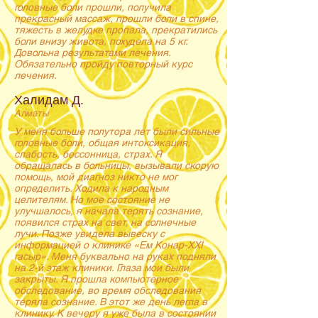
головные боли прошли, получила
прекрасный массаж, прошли боли в спине,
тяжесть в желудке пропала, прекратились
боли внизу живота, похудела на 5 кг.
Довольна результатами лечения.
Обязательно пройду повторный курс
лечения.
Халидам Д.
Алматы
У меня больше полутора лет были сильные
головные боли, общая интоксикация,
слабость, бессонница, страх. Я
обращалась в больницы, вызывали скорую
помощь, мой диагноз никто не мог
определить. Ходила к народным
целителям. Но мое состояние не
улучшалось, я начала терять сознание,
появился страх на свет, на солнечные
лучи. Позже увидела вывеску с
информацией о клинике «Ем Конар-ХХI
гасыр». Меня буквально на руках подняли
на 2-й этаж клиники. Глаза мои были
закрыты. Я прошла компьютерное
обследование, во время обследования
теряла сознание. В этот же день легла в
клинику. К вечеру я уже была в состоянии