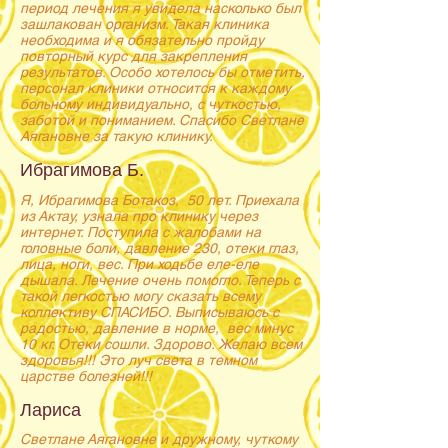
период лечения я увидела насколько был
зашлакован организм. Такая клиника
необходима и я обязательно пройду
повторный курс для закрепления
результатов. Особо хотелось бы отметить,
персонал клиники относится к каждому
больному индивидуально, с чуткостью,
заботой и пониманием. Спасибо Светлане
Аягановне за такую клинику.
Ибрагимова Б.
Я, Ибрагимова Ботакоз, 50 лет. Приехала
из Актау, узнала про клинику через
интернет. Поступила с жалобами на
головные боли, давление 230, отеки глаз,
лица, ноги, вес. При ходьбе еле-еле
дышала. Лечение очень помогло. Теперь с
такой легкостью могу сказать всему
коллективу СПАСИБО. Выписываюсь с
радостью, давление в норме, вес минус
10 кг. Отеки сошли. Здорово. Желаю всем
здоровья!!! Это луч света в темном
царстве болезней!!!
Лариса
Светлане Аягановне и дружному, чуткому