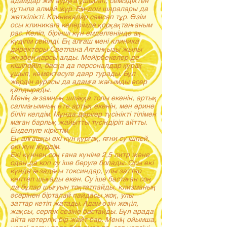
адамдар жиі ауруға ұшырап, семіздіктен
құтыла алмай жүр. Ем-дом шаралары да
жеткілікті. Клиникалар самсап тұр. Өзім
осы клиникага келерімде қорқақтанғаным
рас. Келіп, бірінші күн емделгенінде ақ
күдігім сейілді. Ең алғаш мені клиника
директоры Светлана Аяғанқызы жылы
жүзбен қарсы алды. Мейірбекелер де
кішіпейіл, басқа да персоналдар құрақ
ұшып, көмектесуге даяр турады. Бұл
жердін аурасы да адамға жағымды әсер
қалдырады.
Менің ағзамның шлаққа толы екенін, артық
салмағымның өте артық екенін, мен әрине
біліп келдім. Мұнда дәрігер түсінікті тілімен
маған барлық жайытты түсіндіріп айтты.
Емделуге кірістім.
Ең алғашқы екі күн құрғақ, яғни су ішпей,
екі күн жүрдім.
Екі күннен соң ғана күніне 2,5 литр және
одан да коп су іше беруге болады. Осы екі
күнде ағзадағы токсиндар, улы заттар
көптеп шығады екен. Су іше бастаған соң
да бұлар шығуын тоқтатпайды, клизманың
әсерінен бірталай пайдасы жоқ, улы
заттар кетіп жатады. Адам өзін жеңіл,
жақсы, сергек сезіне бастайды. Бұл арада
айта кетерлік бір жайт бар. Менің ойымша,