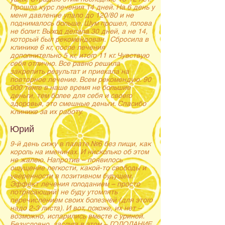
Прошла курс лечения 14 дней. На 6 день у
меня давление упало до 120/80 и не
поднималось больше. Шум прошел, голова
не болит. Выход делала 30 дней, а не 14,
который был рекомендован. Сбросила в
клинике 6 кг, после лечения
дополнительно 5 кг, итого 11 кг. Чувствую
себя отлично. Все равно решила
закрепить результат и приехала на
повторное лечение. Всем рекомендую. 90
000 тенге в наше время не большие
деньги, тем более для себя и своего
здоровья, это смешные деньги. Спасибо
клинике за их работу.
Юрий
9-й день сижу в палате №6 без пищи, как
король на именинах. И нисколько об этом
не жалею. Напротив – появилось
ощущение легкости, какой-то свободы и
уверенности в позитивном будущем.
Эффект лечения голоданием – просто
потрясающий! не буду утомлять
перечислением своих болезней (для этого
надо 2-3 листа). И вот, похоже, их нет –
возможно, испарились вместе с уриной.
Безусловно, заслуга в этом – ГОЛОДАНИЕ,