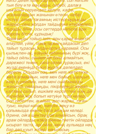
нәпсі деген пәле бар емес пе, сол нәпсіні
тыя білу өте маңызды, себебі, далаға
шығасын серуендеп келуге, кафе,
асханалардын жанынан өтесін, небір
иістер, дәмді тағамның иістері мұрыңды
жарып, сені жолдан тайдыруға итермелеп
тұрады. Міне, осы сәттерде нәпісіге ерік
берсең біттік, құрыдық!
Тамағыңды тойып ішіп, ары қарай әндетіп,
әлауләй, үйім, тамақтарым қайдасын деп
тайып тұрасың алды-артқа қарамай. Осы
қылықпен-ақ, өзіңнің табанының бүрі жоқ,
тайыз ойлы, сенімге ие бола алмайтын,
дәрежесі төмен, сана-сезімі тұрақсыз, екі
жүзді екеніңді бүкіл жұртқа дәлелдеп
бересін. Осыдан соң, мен неге жетістікке
жете алмаймын, неге мен байып, шалқып
өмір сүрмеймін, неге мені сыйламайды
және т.б. ойларыңды, пікірлеріңді жинап
қалтаңа салып, ешкімге көрсетпей, өзің де
көрінбей жоқ болып кетуіңе тура келеді.
Сол себептен, ағайын, дос-жаран, туған-
туыс, көрші-колақ, нәпсіні жеңу өз
қолымызда екенін баса айтқым келеді.
Әрине, ойға шектеу қоя алмайсын, бірақ
арам ойларды, өзіңе зияны тиетін ойларды
ысырап таста, әрі ойла, менің аулымда нең
бар деп қуып жібер, неғыласың.