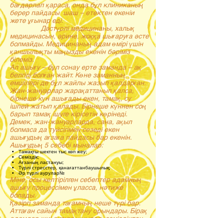
бағдарлап қараса, онда бұл клиниканың
берер пайдасы шаш – етектен екеніи
жете ұғынар еді.
Дәстүрлі медицинаны, халық
медицинасын, әрине, жоққа шығаруға әсте
болмайды. Медицинаның адам өмірі үшін
қаншылықты маңызды екенін бәріміз
білеміз.
Ал ашығу – бұл сонау ерте заманда – ақ
белгілі болған жайт. Көне заманның
емшілері де бұл жайлы жазып қалдарған.
Жан-жануарлар жарақаттанып қалса,
бірнеше күн ашығады екен, тамақ, су
ішпей жатып қалады. Бірнеше күннен соң
барып тамақ ішуге кірісетін көрінеді.
Демек, жан-жануарларда, сана, ақыл
болмаса да туйсігімен сезеді екен
ашығудың ағзаға пайдасы бар екенін.
Ашығудың 5 себебі мыналар:
Тамақты шектен тыс көп жеу;
Семіздік;
Ағзаның ластануы;
Түрлі стресстер, қанағаттанбаушылық;
Әр түрлі аурулар№
Міне, осы келтірілген себептер адамның
ашығу процессімен ұласса, нәтиже
болады.
Қазіргі заманда тағамның неше түрі бар.
Аттаған сайын тамақтану орындары. Бірақ