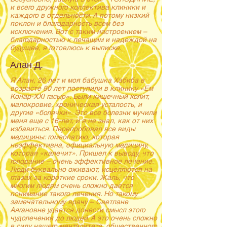
и всего дружного коллектива клиники и
каждого в отдельности. А потому низкий
поклон и благодарность всем без
исключения. Вот с таким настроением –
благодарностью к лечащим и надеждой на
будущее, я готовлюсь к выписке.
Алан Д.
Я Алан, 26 лет и моя бабушка Хабиба в
возрасте 80 лет поступили в клинику «Ем
Конар-ХХI гасыр». Были кишечный колит,
малокровие, хроническая усталость, и
другие «болячки». Это все болезни мучили
меня еще с 16-лет, и я не знал, как от них
избавиться. Перепробовал все виды
медицины: гомеопатию, которая
неэффективна, официальную медицину,
которая «калечит». Пришел к выводу, что
голодание – очень эффективное лечение.
Люди буквально оживают, исцеляются на
глазах за короткие сроки. Жаль, что
многим людям очень сложно дается
понимание такого лечения. Но такому
замечательному врачу – Светлане
Аягановне удается донести смысл этого
чудолечения до людей. А это очень сложно
в силу нашего менталитета, общественного