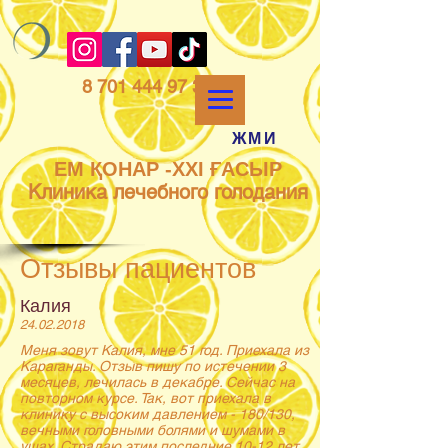
8 701 444 97 33
ЖМИ
ЕМ ҚОНАР -ХХІ ҒАСЫР
Клиника лечебного голодания
Отзывы пациентов
Калия
24.02.2018
Меня зовут Калия, мне 51 год. Приехала из
Караганды. Отзыв пишу по истечении 3
месяцев, лечилась в декабре. Сейчас на
повторном курсе. Так, вот приехала в
клинику с высоким давлением - 180/130,
вечными головными болями и шумами в
ушах. Страдаю этим последние 10-12 лет.