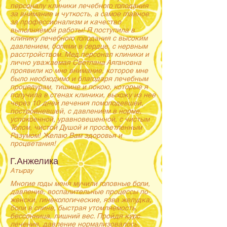
персоналу клиники лечебного голодания
за внимание и чуткость, а самое главное
за профессионализм и качество
выполняемой работы! Я поступила в
клинику лечебного голодания с высоким
давлением, болями в сердце, с нервным
расстройством. Мед.персонал клиники и
лично уважаемая Светлана Аягановна
проявили ко мне внимание, которое мне
было необходимо и благодаря лечебным
процедурам, тишине и покою, которые я
получила в стенах клиники, выхожу из нее
через 10 дней лечения помолодевшей,
постройневшей, с давлением в норме,
успокоенной, уравновешенной, с чистым
Телом, чистой Душой и просветленным
Разумом! Желаю Вам здоровья и
процветания!
Г.Анжелика
Атырау
Многие годы меня мучили головные боли,
давление, воспалительные процессы по-
женски, гинекологические, язва желудка,
боли в спине, быстрая утомляемость,
бессонница, лишний вес. Пройдя курс
лечения, давление нормализовалось,