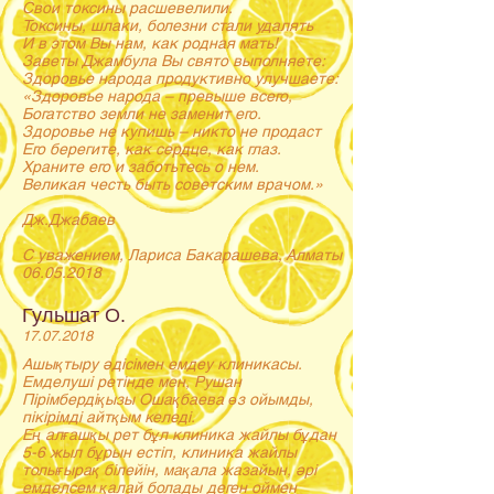
Свои токсины расшевелили.
Токсины, шлаки, болезни стали удалять
И в этом Вы нам, как родная мать!
Заветы Джамбула Вы свято выполняете:
Здоровье народа продуктивно улучшаете:
«Здоровье народа – превыше всего,
Богатство земли не заменит его.
Здоровье не купишь – никто не продаст
Его берегите, как сердце, как глаз.
Храните его и заботьтесь о нем.
Великая честь быть советским врачом.»
Дж.Джабаев
С уважением, Лариса Бакарашева, Алматы
06.05.2018
Гульшат О.
17.07.2018
Ашықтыру әдісімен емдеу клиникасы.
Емделуші ретінде мен, Рушан
Пірімбердіқызы Ошақбаева өз ойымды,
пікірімді айтқым келеді.
Ең алғашқы рет бұл клиника жайлы бұдан
5-6 жыл бұрын естіп, клиника жайлы
толығырақ білейін, мақала жазайын, әрі
емделсем қалай болады деген оймен