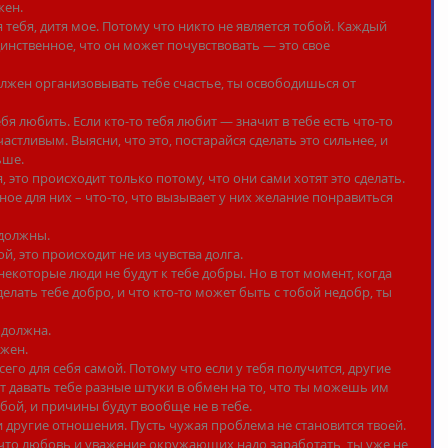
жен.
я тебя, дитя мое. Потому что никто не является тобой. Каждый 
динственное, что он может почувствовать — это свое 
олжен организовывать тебе счастье, ты освободишься от 
ебя любить. Если кто-то тебя любит — значит в тебе есть что-то 
частливым. Выясни, что это, постарайся сделать это сильнее, и 
ьше.
, это происходит только потому, что они сами хотят это сделать. 
ное для них – что-то, что вызывает у них желание понравиться 
 должны.
ой, это происходит не из чувства долга.
некоторые люди не будут к тебе добры. Но в тот момент, когда 
елать тебе добро, и что кто-то может быть с тобой недобр, ты 
 должна.
лжен.
его для себя самой. Потому что если у тебя получится, другие 
ят давать тебе разные штуки в обмен на то, что ты можешь им 
тобой, и причины будут вообще не в тебе.
и другие отношения. Пусть чужая проблема не становится твоей.
 что любовь и уважение окружающих надо заработать, ты уже не 