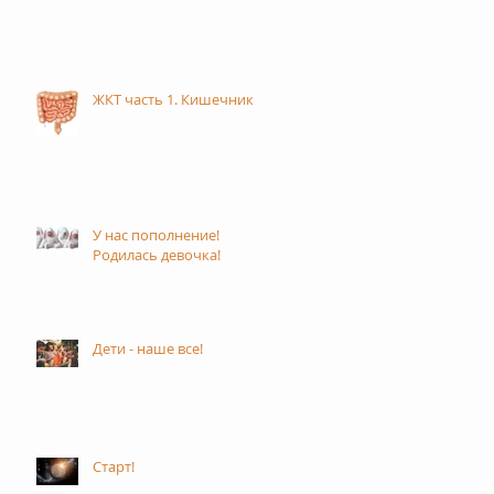
ЖКТ часть 1. Кишечник
У нас пополнение!
Родилась девочка!
Дети - наше все!
Старт!