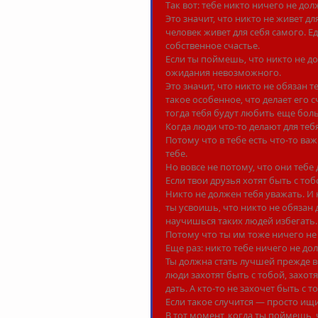
Так вот: тебе никто ничего не дол
Это значит, что никто не живет дл
человек живет для себя самого. Е
собственное счастье.
Если ты поймешь, что никто не д
ожидания невозможного.
Это значит, что никто не обязан т
такое особенное, что делает его с
тогда тебя будут любить еще бол
Когда люди что-то делают для тебя
Потому что в тебе есть что-то важ
тебе.
Но вовсе не потому, что они тебе
Если твои друзья хотят быть с тоб
Никто не должен тебя уважать. И 
ты усвоишь, что никто не обязан д
научишься таких людей избегать.
Потому что ты им тоже ничего не
Еще раз: никто тебе ничего не до
Ты должна стать лучшей прежде вс
люди захотят быть с тобой, захот
дать. А кто-то не захочет быть с 
Если такое случится — просто ищ
В тот момент, когда ты поймешь,