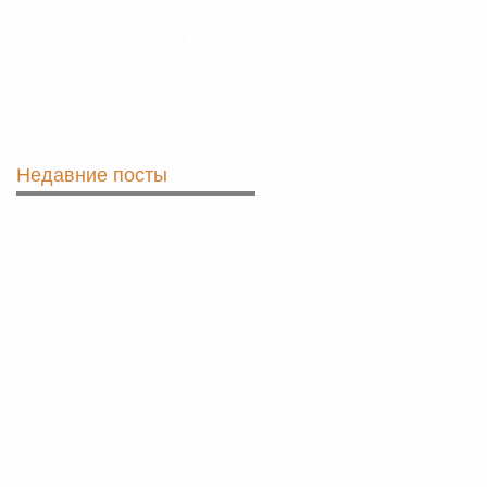
Когда посты будут
опубликованы, вы
увидите их здесь.
Недавние посты