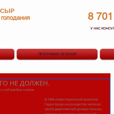
АСЫР
8 701 
 голодания
У НАС КОНСУ
ПРОГРАММА ЛЕЧЕНИЯ
ГО НЕ ДОЛЖЕН.
ь под каждым словом.
В 1966 инвестиционный аналитик 
Гарри Браун на рождество написал 
своей девятилетней дочери письмо, 
которое до сих пор цитируют. Он 