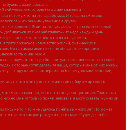
 не будешь разочарована.
бой собственностью, чувствами или мыслями.
олько потому, что ты это заработала. И тогда ты сможешь 
заслужила и искренним уважением друзей.
это как должное. Если ты это сделаешь — ты всех этих людей 
». Добиваться их и «зарабатывать» их надо каждый день.
 когда я понял, что мне никто ничего не должен.
я, я тратил ужасное количество усилий, физических и 
вое. Но на самом деле никто не обязан мне хорошим 
, вежливостью или умом.
, я стал получать гораздо больше удовлетворения от всех своих 
людях, которые хотят делать те вещи, которые мне от них нужны.
ужбу — с друзьями, партнерами по бизнесу, возлюбленными, 
лучить то, что мне нужно, только если войду в мир своего 
, что считает важным, чего он в конце-концов хочет. Только так 
то нужно мне. И только поняв человека, я могу сказать, нужно ли 
м письме то, что мне удалось понять за много лет. Но может 
 это письмо каждое рождество, его смысл будет для тебя с 