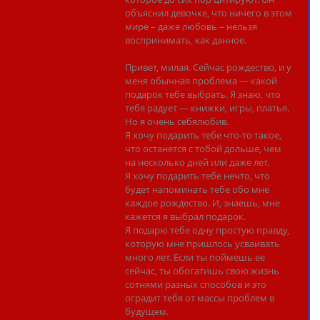
объяснил девочке, что ничего в этом 
мире – даже любовь – нельзя 
воспринимать, как данное.
Привет, милая. Сейчас рождество, и у 
меня обычная проблема — какой 
подарок тебе выбрать. Я знаю, что 
тебя радует — книжки, игры, платья. 
Но я очень себялюбив.
Я хочу подарить тебе что-то такое, 
что останется с тобой дольше, чем 
на несколько дней или даже лет.
Я хочу подарить тебе нечто, что 
будет напоминать тебе обо мне 
каждое рождество. И, знаешь, мне 
кажется я выбрал подарок.
Я подарю тебе одну простую правду, 
которую мне пришлось усваивать 
много лет. Если ты поймешь ее 
сейчас, ты обогатишь свою жизнь 
сотнями разных способов и это 
оградит тебя от массы проблем в 
будущем.