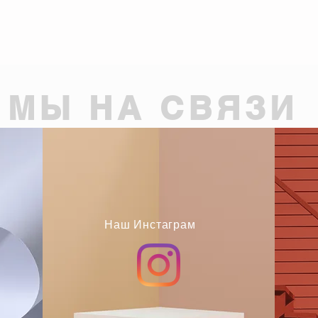
Клиника в Шымкент
МЫ НА СВЯЗИ
Наш Инстаграм
ОО «ЕМ ҚОНАР -ХХІ ҒАСЫР»
ую и врачебную деятельность серия ЛП №0010922DX от 12.04.2010 года