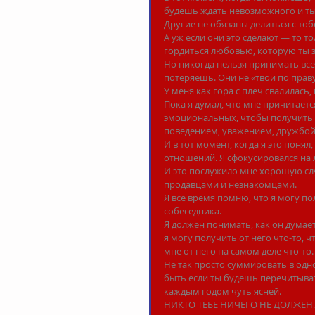
будешь ждать невозможного и ты
Другие не обязаны делиться с то
А уж если они это сделают — то т
гордиться любовью, которую ты 
Но никогда нельзя принимать все 
потеряешь. Они не «твои по праву
У меня как гора с плеч свалилась,
Пока я думал, что мне причитаетс
эмоциональных, чтобы получить с
поведением, уважением, дружбой
И в тот момент, когда я это понял
отношений. Я сфокусировался на 
И это послужило мне хорошую сл
продавцами и незнакомцами.
Я все время помню, что я могу по
собеседника.
Я должен понимать, как он думает
я могу получить от него что-то, ч
мне от него на самом деле что-то.
Не так просто суммировать в одно
быть если ты будешь перечитывать
каждым годом чуть ясней.
НИКТО ТЕБЕ НИЧЕГО НЕ ДОЛЖЕН.